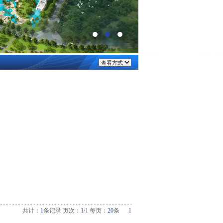
共计：
1
条记录 页次：
1
/1 每页：
20
条
1